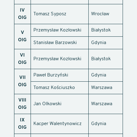
IV
Tomasz Syposz
Wrocław
OIG
Przemysław Kozłowski
Białystok
V
OIG
Stanisław Barzowski
Gdynia
VI
Przemysław Kozłowski
Białystok
OIG
Paweł Burzyński
Gdynia
VII
OIG
Tomasz Kościuszko
Warszawa
VIII
Jan Olkowski
Warszawa
OIG
IX
Kacper Walentynowicz
Gdynia
OIG