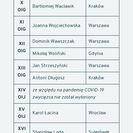
X
Bartłomiej Wacławik
Kraków
OIG
XI
Joanna Wojciechowska
Warszawa
OIG
Dominik Wawszczak
Warszawa
XII
OIG
Mikołaj Woliński
Gdynia
Jan Strzeszyński
Warszawa
XIII
OIG
Antoni Długosz
Kraków
XIV
ze względu na pandemię COVID-19
OIJ
zwycięzca nie został wyłoniony
XV
Karol Łacina
Wrocław
OIJ
XVI
Stanisław Lada
Sulejówek