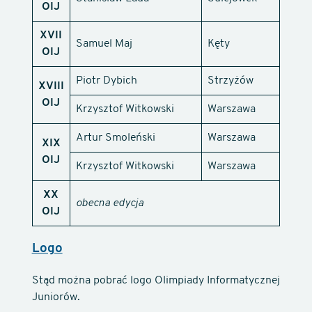
OIJ
XVII
Samuel Maj
Kęty
OIJ
Piotr Dybich
Strzyżów
XVIII
OIJ
Krzysztof Witkowski
Warszawa
Artur Smoleński
Warszawa
XIX
OIJ
Krzysztof Witkowski
Warszawa
XX
obecna edycja
OIJ
Logo
Stąd można pobrać logo Olimpiady Informatycznej
Juniorów.