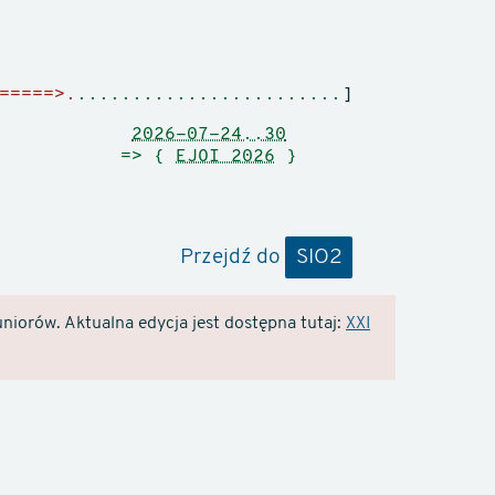
=====>.
........................
]
2026-07-24..30
=> {
EJOI 2026
}
Przejdź do
SIO2
niorów. Aktualna edycja jest dostępna tutaj:
XXI