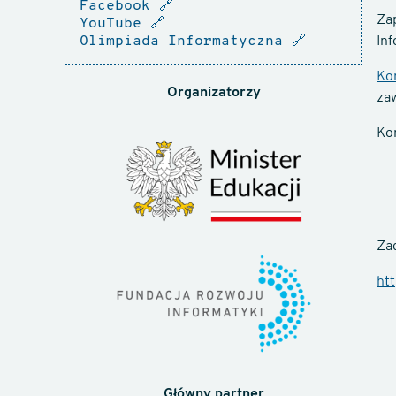
Facebook
🔗
Za
YouTube
🔗
Olimpiada Informatyczna
🔗
In
Ko
Organizatorzy
zaw
Ko
Za
htt
Główny partner