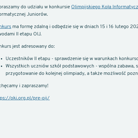
praszamy do udziału w konkursie
Olimpijskiego Koła Informatyc
formatycznej Juniorów.
nkurs
ma formę zdalną i odbędzie się w dniach 15 i 16 lutego 20
odami II etapu OIJ.
nkurs jest adresowany do:
Uczestników II etapu - sprawdzenie się w warunkach konkurs
Wszystkich uczniów szkół podstawowych - wspólna zabawa, sp
przygotowanie do kolejnej olimpiady, a także możliwość poz
chęcamy i zapraszamy!
ps://oki.org.pl/pre-oij/