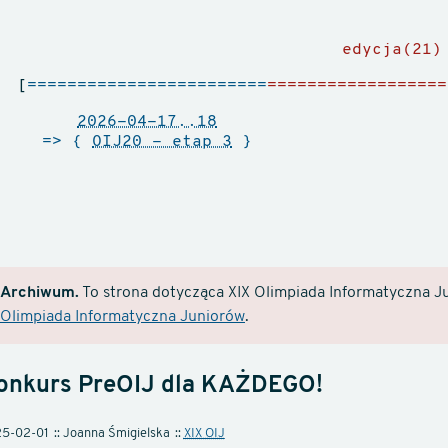
edycja(21)
[
========================
==================
2026-04-17..18
=> {
OIJ20 - etap 3
}
Archiwum.
To strona dotycząca XIX Olimpiada Informatyczna Ju
Olimpiada Informatyczna Juniorów
.
onkurs PreOIJ dla KAŻDEGO!
5-02-01
Joanna Śmigielska
XIX OIJ