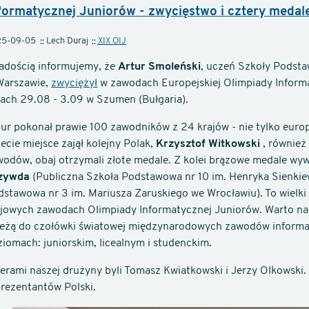
formatycznej Juniorów - zwycięstwo i cztery medal
25-09-05
Lech Duraj
XIX OIJ
radością informujemy, że
Artur Smoleński
, uczeń Szkoły Podsta
Warszawie,
zwyciężył
w zawodach Europejskiej Olimpiady Informa
iach 29.08 - 3.09 w Szumen (Bułgaria).
ur pokonał prawie 100 zawodników z 24 krajów - nie tylko europ
ecie miejsce zajął kolejny Polak,
Krzysztof Witkowski
, również
odów, obaj otrzymali złote medale. Z kolei brązowe medale wywa
zywda
(Publiczna Szkoła Podstawowa nr 10 im. Henryka Sienki
stawowa nr 3 im. Mariusza Zaruskiego we Wrocławiu). To wielki 
ajowych zawodach Olimpiady Informatycznej Juniorów. Warto nad
leżą do czołówki światowej międzynarodowych zawodów informa
iomach: juniorskim, licealnym i studenckim.
erami naszej drużyny byli Tomasz Kwiatkowski i Jerzy Olkowski.
prezentantów Polski.