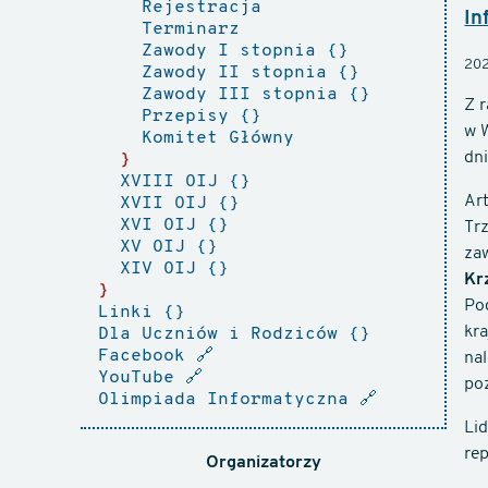
Rejestracja
In
Terminarz
Zawody I stopnia
20
Zawody II stopnia
Zawody III stopnia
Z 
Przepisy
w 
Komitet Główny
dn
XVIII OIJ
Art
XVII OIJ
XVI OIJ
Trz
XV OIJ
zaw
XIV OIJ
Kr
Pod
Linki
kr
Dla Uczniów i Rodziców
Facebook
🔗
na
YouTube
🔗
poz
Olimpiada Informatyczna
🔗
Lid
re
Organizatorzy