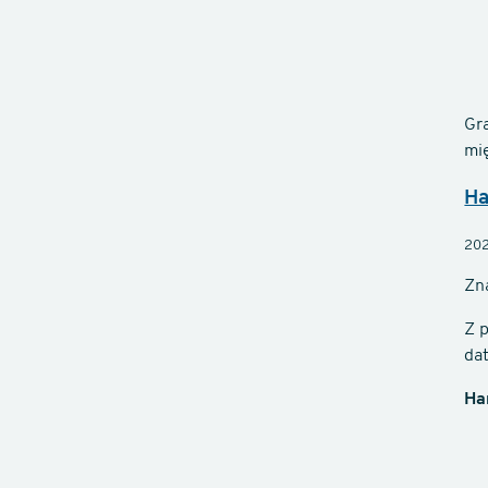
Gr
mi
Ha
202
Zn
Z 
da
Ha