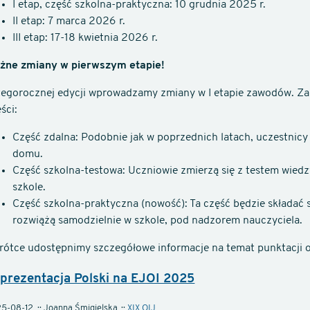
I etap, część szkolna-praktyczna: 10 grudnia 2025 r.
II etap: 7 marca 2026 r.
III etap: 17-18 kwietnia 2026 r.
żne zmiany w pierwszym etapie!
tegorocznej edycji wprowadzamy zmiany w I etapie zawodów. Zami
ści:
Część zdalna: Podobnie jak w poprzednich latach, uczestnic
domu.
Część szkolna-testowa: Uczniowie zmierzą się z testem wiedz
szkole.
Część szkolna-praktyczna (nowość): Ta część będzie składać 
rozwiążą samodzielnie w szkole, pod nadzorem nauczyciela.
rótce udostępnimy szczegółowe informacje na temat punktacji o
prezentacja Polski na EJOI 2025
5-08-12
Joanna Śmigielska
XIX OIJ