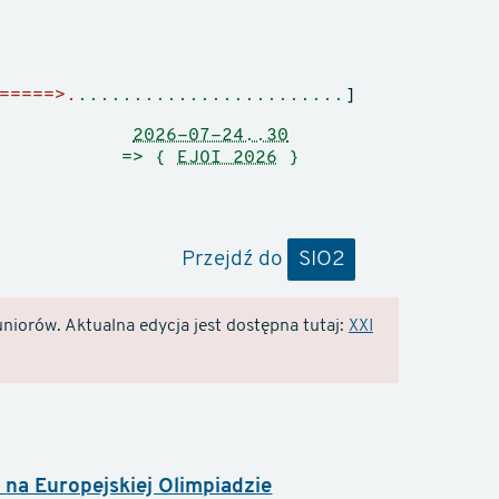
=====>.
........................
]
2026-07-24..30
=> {
EJOI 2026
}
Przejdź do
SIO2
niorów. Aktualna edycja jest dostępna tutaj:
XXI
na Europejskiej Olimpiadzie