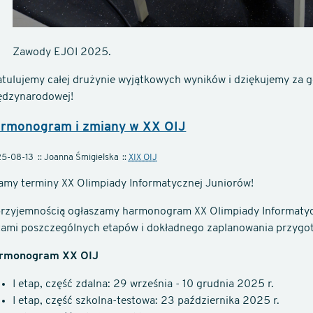
Zawody EJOI 2025.
atulujemy całej drużynie wyjątkowych wyników i dziękujemy za g
ędzynarodowej!
rmonogram i zmiany w XX OIJ
5-08-13
Joanna Śmigielska
XIX OIJ
amy terminy XX Olimpiady Informatycznej Juniorów!
przyjemnością ogłaszamy harmonogram XX Olimpiady Informatyc
tami poszczególnych etapów i dokładnego zaplanowania przygo
rmonogram XX OIJ
I etap, część zdalna: 29 września - 10 grudnia 2025 r.
I etap, część szkolna-testowa: 23 października 2025 r.