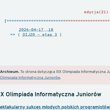
edycja(21)
[
========================
==================
2026-04-17..18
=> {
OIJ20 - etap 3
}
Archiwum.
To strona dotycząca XIX Olimpiada Informatyczna Ju
Olimpiada Informatyczna Juniorów
.
IX Olimpiada Informatyczna Juniorów
ektakularny sukces młodych polskich programistów 