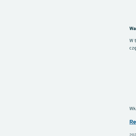
Wa
W 
czę
Wk
Re
202